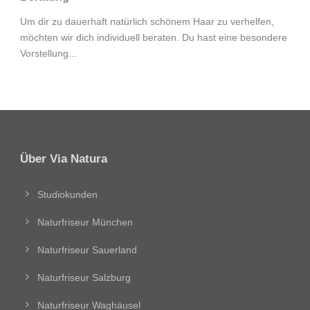
Um dir zu dauerhaft natürlich schönem Haar zu verhelfen,
möchten wir dich individuell beraten. Du hast eine besondere
Vorstellung...
Über Via Natura
Studiokunden
Naturfriseur München
Naturfriseur Sauerland
Naturfriseur Salzburg
Naturfriseur Waghäusel